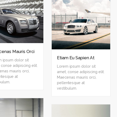
enas Mauris Orci
Etiam Eu Sapien At
 ipsum dolor sit
 conse adipiscing elit.
Lorem ipsum dolor sit
nas mauris orci,
amet, conse adipiscing elit.
ntesque at
Maecenas mauris orci,
bulum.
pellentesque at
vestibulum.