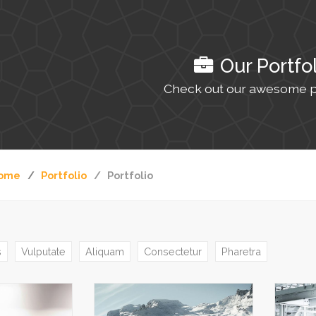
Our Portfo
Check out our awesome po
ome
Portfolio
Portfolio
s
Vulputate
Aliquam
Consectetur
Pharetra