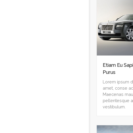
Etiam Eu Sap
Purus
Lorem ipsum do
amet, conse adi
Maecenas mauri
pellentesque a
vestibulum.