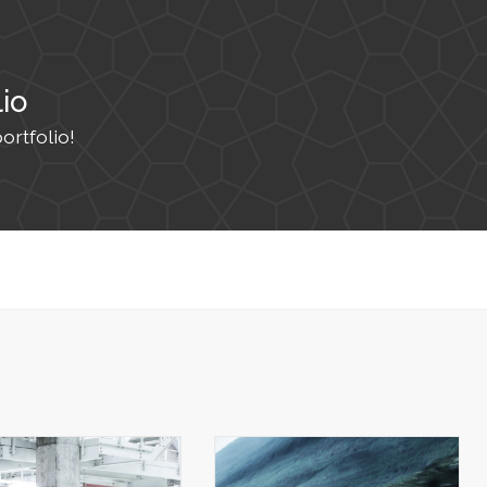
lio
rtfolio!