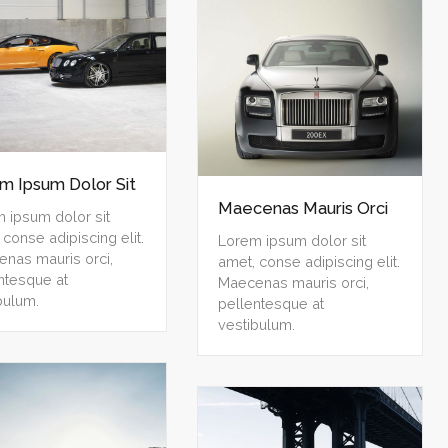
m Ipsum Dolor Sit
Maecenas Mauris Orci
 ipsum dolor sit
 conse adipiscing elit.
Lorem ipsum dolor sit
nas mauris orci,
amet, conse adipiscing elit.
ntesque at
Maecenas mauris orci,
bulum.
pellentesque at
vestibulum.