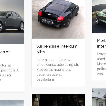
Morb
Suspendisse Interdum
Inte
ien At
Nibh
Lorem
amet,
Lorem ipsum dolor sit
Maece
amet, conse adipiscing elit.
lor sit
pelle
Maecenas mauris orci,
piscing elit.
vesti
pellentesque at
s orci,
vestibulum.
t