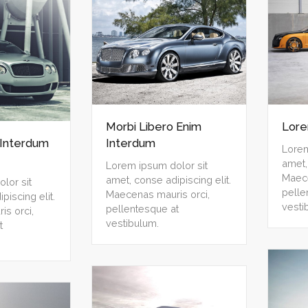
Morbi Libero Enim
Lore
 Interdum
Interdum
Lorem
amet,
Lorem ipsum dolor sit
Maece
amet, conse adipiscing elit.
lor sit
pelle
Maecenas mauris orci,
piscing elit.
vesti
pellentesque at
s orci,
vestibulum.
t