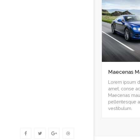
Maecenas Mau
Lorem ipsum do
amet, conse adi
Maecenas mauri
pellentesque a
vestibulum.