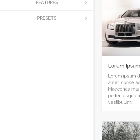
FEATURES
PRESETS
Lorem Ipsum
Lorem ipsum do
amet, conse adi
Maecenas mauri
pellentesque a
vestibulum.