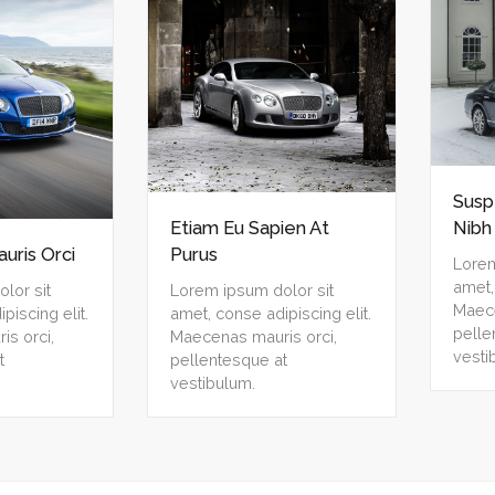
Susp
Etiam Eu Sapien At
Nibh
ris Orci
Purus
Lorem
amet,
lor sit
Lorem ipsum dolor sit
Maece
piscing elit.
amet, conse adipiscing elit.
pelle
s orci,
Maecenas mauris orci,
vesti
t
pellentesque at
vestibulum.