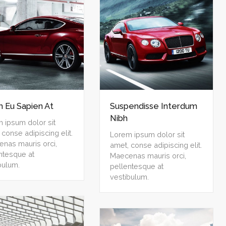
m Eu Sapien At
Suspendisse Interdum
Nibh
 ipsum dolor sit
 conse adipiscing elit.
Lorem ipsum dolor sit
nas mauris orci,
amet, conse adipiscing elit.
ntesque at
Maecenas mauris orci,
bulum.
pellentesque at
vestibulum.