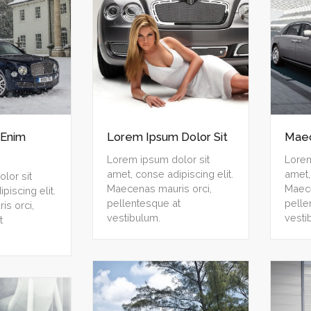
 Enim
Lorem Ipsum Dolor Sit
Maec
Lorem ipsum dolor sit
Lorem
amet, conse adipiscing elit.
amet,
lor sit
Maecenas mauris orci,
Maece
piscing elit.
pellentesque at
pelle
s orci,
vestibulum.
vesti
t