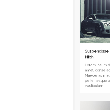
Suspendisse
Nibh
Lorem ipsum do
amet, conse adi
Maecenas mauri
pellentesque a
vestibulum.