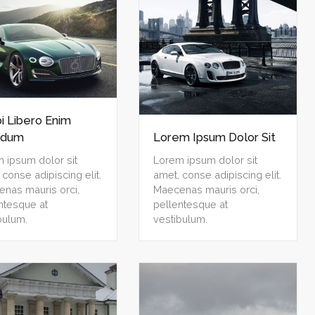
i Libero Enim
rdum
Lorem Ipsum Dolor Sit
 ipsum dolor sit
Lorem ipsum dolor sit
 conse adipiscing elit.
amet, conse adipiscing elit.
nas mauris orci,
Maecenas mauris orci,
ntesque at
pellentesque at
bulum.
vestibulum.