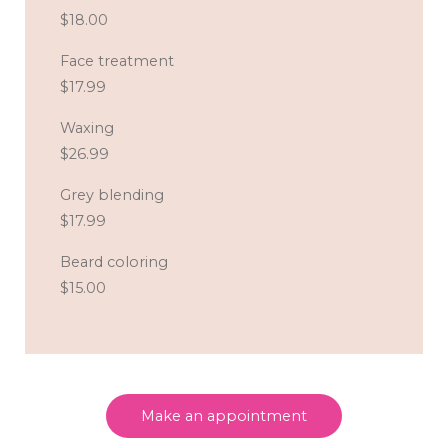
$18.00
Face treatment
$17.99
Waxing
$26.99
Grey blending
$17.99
Beard coloring
$15.00
Make an appointment