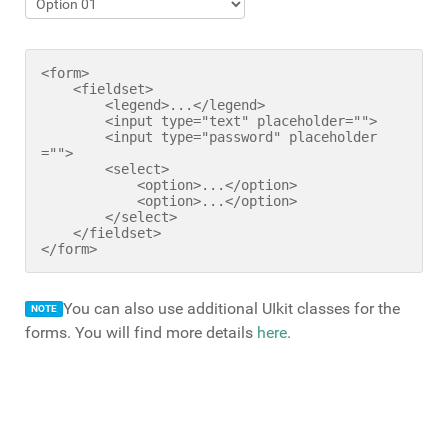
<form>

    <fieldset>

        <legend>...</legend>

        <input type="text" placeholder="">

        <input type="password" placeholder
="">

        <select>

            <option>...</option>

            <option>...</option>

        </select>

    </fieldset>

</form>
You can also use additional UIkit classes for the
NOTE
forms. You will find more details
here
.