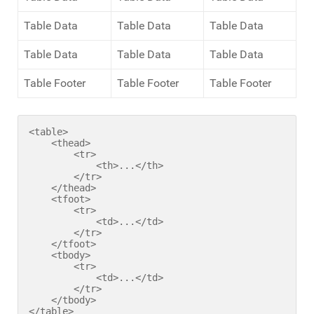
Table Data
Table Data
Table Data
Table Data
Table Data
Table Data
Table Footer
Table Footer
Table Footer
<table>

    <thead>

        <tr>

            <th>...</th>

        </tr>

    </thead>

    <tfoot>

        <tr>

            <td>...</td>

        </tr>

    </tfoot>

    <tbody>

        <tr>

            <td>...</td>

        </tr>

    </tbody>

</table>