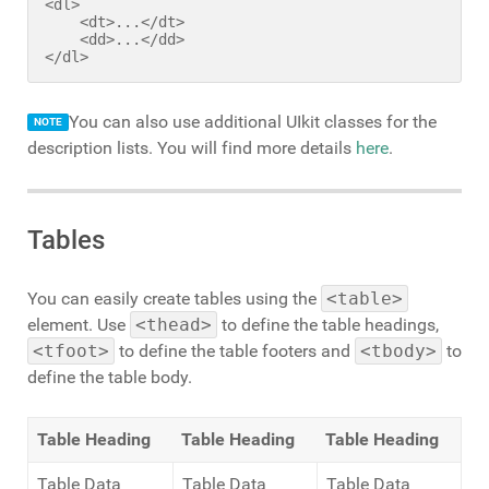
<dl>

    <dt>...</dt>

    <dd>...</dd>

</dl>
You can also use additional UIkit classes for the
NOTE
description lists. You will find more details
here
.
Tables
You can easily create tables using the
<table>
element. Use
<thead>
to define the table headings,
<tfoot>
to define the table footers and
<tbody>
to
define the table body.
Table Heading
Table Heading
Table Heading
Table Data
Table Data
Table Data