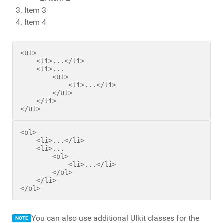
Item 3
Item 4
<ul>

    <li>...</li>

    <li>...

        <ul>

            <li>...</li>

        </ul>

    </li>

</ul>
<ol>

    <li>...</li>

    <li>...

        <ol>

            <li>...</li>

        </ol>

    </li>

</ol>
You can also use additional UIkit classes for the
NOTE