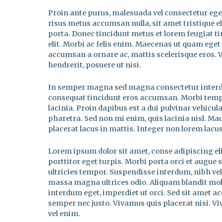
Proin ante purus, malesuada vel consectetur eget
risus metus accumsan nulla, sit amet tristique el
porta. Donec tincidunt metus et lorem feugiat t
elit. Morbi ac felis enim. Maecenas ut quam eget
accumsan a ornare ac, mattis scelerisque eros.
hendrerit, posuere ut nisi.
In semper magna sed magna consectetur interdum
consequat tincidunt eros accumsan. Morbi tempu
lacinia. Proin dapibus est a dui pulvinar vehicul
pharetra. Sed non mi enim, quis lacinia nisl. M
placerat lacus in mattis. Integer non lorem lac
Lorem ipsum dolor sit amet, conse adipiscing eli
porttitor eget turpis. Morbi porta orci et augue s
ultricies tempor. Suspendisse interdum, nibh vel
massa magna ultrices odio. Aliquam blandit moll
interdum eget, imperdiet ut orci. Sed sit amet a
semper nec justo. Vivamus quis placerat nisi. V
vel enim.