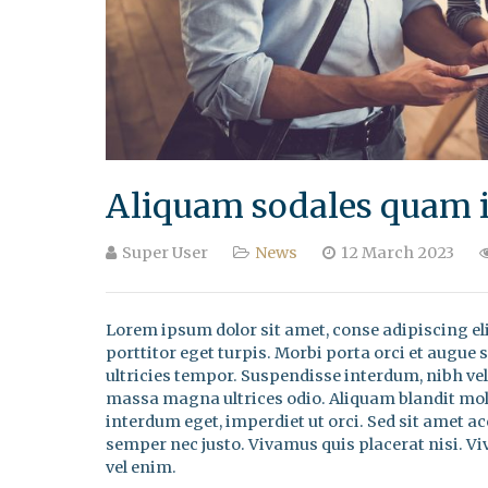
Aliquam sodales quam in
Super User
News
12 March 2023
Lorem ipsum dolor sit amet, conse adipiscing eli
porttitor eget turpis. Morbi porta orci et augue s
ultricies tempor. Suspendisse interdum, nibh vel
massa magna ultrices odio. Aliquam blandit moll
interdum eget, imperdiet ut orci. Sed sit amet a
semper nec justo. Vivamus quis placerat nisi. V
vel enim.