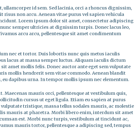
, ullamcorper id sem. Sed lacinia, orci a rhoncus dignissim,
it risus non arcu. Aenean vitae purus vel sapien vehicula
incidunt. Lorem ipsum dolor sit amet, consectetur adipiscing
 nunc semper ultricies at dignissim turpis. Donec lacus leo,
 Vivamus arcu arcu, pellentesque sit amet condimentum
 nec et tortor. Duis lobortis nunc quis metus iaculis
s lacus at massa semper luctus. Aliquam iaculis dictum
a sit amet mollis felis. Donec auctor ante eget sem vulputate
auris mollis hendrerit sem vitae commodo. Aenean blandit
us, eu dapibus urna. In tempor mollis ipsum nec elementum.
t. Maecenas mauris orci, pellentesque at vestibulum quis,
ollicitudin cursus ut eget ligula. Etiam eu sapien at purus
 vulputate tristique, massa tellus sodales mauris, ac molestie
is mauris at pharetra. Morbi libero enim, interdum sit amet
ccumsan est. Morbi nunc turpis, vestibulum at tincidunt ac,
ivamus mauris tortor, pellentesque a adipiscing sed, tempus