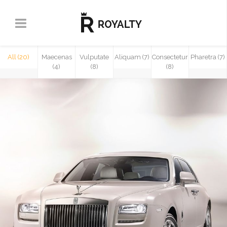
All (20)
Maecenas
Vulputate
Aliquam (7)
Consectetur
Pharetra (7)
(4)
(8)
(8)