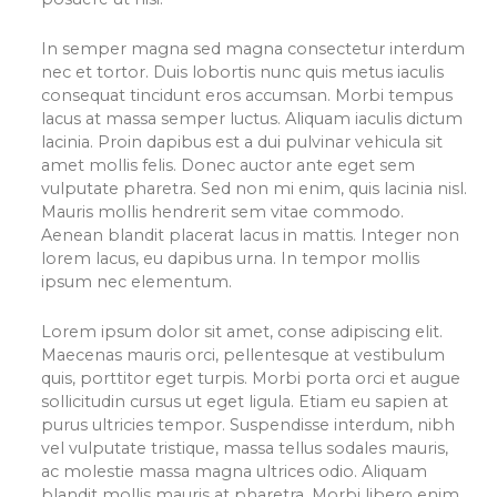
In semper magna sed magna consectetur interdum
nec et tortor. Duis lobortis nunc quis metus iaculis
consequat tincidunt eros accumsan. Morbi tempus
lacus at massa semper luctus. Aliquam iaculis dictum
lacinia. Proin dapibus est a dui pulvinar vehicula sit
amet mollis felis. Donec auctor ante eget sem
vulputate pharetra. Sed non mi enim, quis lacinia nisl.
Mauris mollis hendrerit sem vitae commodo.
Aenean blandit placerat lacus in mattis. Integer non
lorem lacus, eu dapibus urna. In tempor mollis
ipsum nec elementum.
Lorem ipsum dolor sit amet, conse adipiscing elit.
Maecenas mauris orci, pellentesque at vestibulum
quis, porttitor eget turpis. Morbi porta orci et augue
sollicitudin cursus ut eget ligula. Etiam eu sapien at
purus ultricies tempor. Suspendisse interdum, nibh
vel vulputate tristique, massa tellus sodales mauris,
ac molestie massa magna ultrices odio. Aliquam
blandit mollis mauris at pharetra. Morbi libero enim,