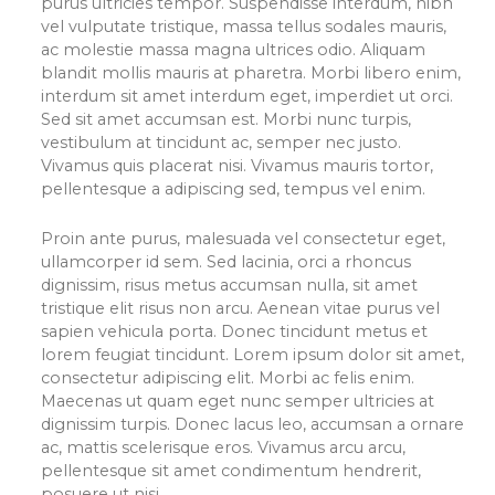
purus ultricies tempor. Suspendisse interdum, nibh
vel vulputate tristique, massa tellus sodales mauris,
ac molestie massa magna ultrices odio. Aliquam
blandit mollis mauris at pharetra. Morbi libero enim,
interdum sit amet interdum eget, imperdiet ut orci.
Sed sit amet accumsan est. Morbi nunc turpis,
vestibulum at tincidunt ac, semper nec justo.
Vivamus quis placerat nisi. Vivamus mauris tortor,
pellentesque a adipiscing sed, tempus vel enim.
Proin ante purus, malesuada vel consectetur eget,
ullamcorper id sem. Sed lacinia, orci a rhoncus
dignissim, risus metus accumsan nulla, sit amet
tristique elit risus non arcu. Aenean vitae purus vel
sapien vehicula porta. Donec tincidunt metus et
lorem feugiat tincidunt. Lorem ipsum dolor sit amet,
consectetur adipiscing elit. Morbi ac felis enim.
Maecenas ut quam eget nunc semper ultricies at
dignissim turpis. Donec lacus leo, accumsan a ornare
ac, mattis scelerisque eros. Vivamus arcu arcu,
pellentesque sit amet condimentum hendrerit,
posuere ut nisi.