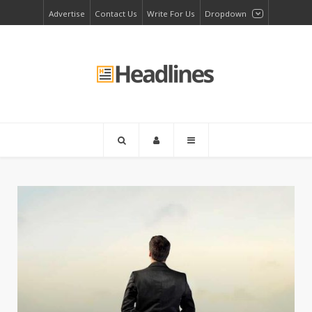
Advertise
Contact Us
Write For Us
Dropdown