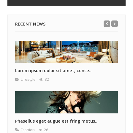
RECENT NEWS
Lorem ipsum dolor sit amet, conse...
Lifestyle
32
Phasellus eget augue est fring metus...
Fashion
26