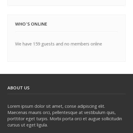
WHO'S ONLINE
We have 159 guests and no members online
ABOUT US
Lorem ipsum dolor sit amet, conse adipiscing elit.
Maecenas mauris orci, pellentesque at vestibulum quis,
porttitor eget turpis. Morbi porta orci et augue sollicitudin
cursus ut eget ligula.