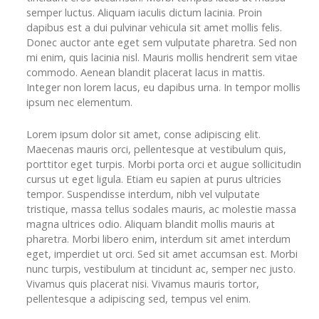
semper luctus. Aliquam iaculis dictum lacinia. Proin
dapibus est a dui pulvinar vehicula sit amet mollis felis.
Donec auctor ante eget sem vulputate pharetra. Sed non
mi enim, quis lacinia nisl. Mauris mollis hendrerit sem vitae
commodo. Aenean blandit placerat lacus in mattis.
Integer non lorem lacus, eu dapibus urna. In tempor mollis
ipsum nec elementum.
Lorem ipsum dolor sit amet, conse adipiscing elit.
Maecenas mauris orci, pellentesque at vestibulum quis,
porttitor eget turpis. Morbi porta orci et augue sollicitudin
cursus ut eget ligula. Etiam eu sapien at purus ultricies
tempor. Suspendisse interdum, nibh vel vulputate
tristique, massa tellus sodales mauris, ac molestie massa
magna ultrices odio. Aliquam blandit mollis mauris at
pharetra. Morbi libero enim, interdum sit amet interdum
eget, imperdiet ut orci. Sed sit amet accumsan est. Morbi
nunc turpis, vestibulum at tincidunt ac, semper nec justo.
Vivamus quis placerat nisi. Vivamus mauris tortor,
pellentesque a adipiscing sed, tempus vel enim.