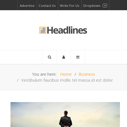
Advertise
Contact Us
Write For Us
Dropdown
You are here:
Home
Business
Vestibulum faucibus mollis tel massa id est dolor