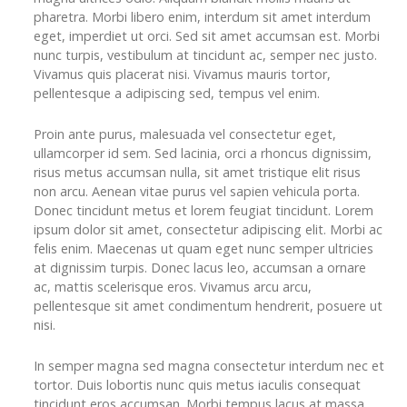
pharetra. Morbi libero enim, interdum sit amet interdum
eget, imperdiet ut orci. Sed sit amet accumsan est. Morbi
nunc turpis, vestibulum at tincidunt ac, semper nec justo.
Vivamus quis placerat nisi. Vivamus mauris tortor,
pellentesque a adipiscing sed, tempus vel enim.
Proin ante purus, malesuada vel consectetur eget,
ullamcorper id sem. Sed lacinia, orci a rhoncus dignissim,
risus metus accumsan nulla, sit amet tristique elit risus
non arcu. Aenean vitae purus vel sapien vehicula porta.
Donec tincidunt metus et lorem feugiat tincidunt. Lorem
ipsum dolor sit amet, consectetur adipiscing elit. Morbi ac
felis enim. Maecenas ut quam eget nunc semper ultricies
at dignissim turpis. Donec lacus leo, accumsan a ornare
ac, mattis scelerisque eros. Vivamus arcu arcu,
pellentesque sit amet condimentum hendrerit, posuere ut
nisi.
In semper magna sed magna consectetur interdum nec et
tortor. Duis lobortis nunc quis metus iaculis consequat
tincidunt eros accumsan. Morbi tempus lacus at massa