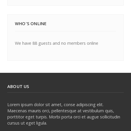
WHO'S ONLINE
We have 88 guests and no members online
ABOUT US
Lorem ipsum dolor sit amet, conse adipiscing elit.
Maecenas mauris orci, pellentesque at vestibulum quis,
porttitor eget turpis. Morbi porta orci et augue sollicitudin
cursus ut eget ligula.