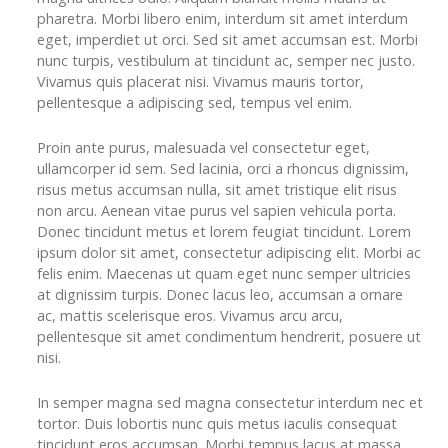
pharetra. Morbi libero enim, interdum sit amet interdum
eget, imperdiet ut orci. Sed sit amet accumsan est. Morbi
nunc turpis, vestibulum at tincidunt ac, semper nec justo.
Vivamus quis placerat nisi. Vivamus mauris tortor,
pellentesque a adipiscing sed, tempus vel enim.
Proin ante purus, malesuada vel consectetur eget,
ullamcorper id sem. Sed lacinia, orci a rhoncus dignissim,
risus metus accumsan nulla, sit amet tristique elit risus
non arcu. Aenean vitae purus vel sapien vehicula porta.
Donec tincidunt metus et lorem feugiat tincidunt. Lorem
ipsum dolor sit amet, consectetur adipiscing elit. Morbi ac
felis enim. Maecenas ut quam eget nunc semper ultricies
at dignissim turpis. Donec lacus leo, accumsan a ornare
ac, mattis scelerisque eros. Vivamus arcu arcu,
pellentesque sit amet condimentum hendrerit, posuere ut
nisi.
In semper magna sed magna consectetur interdum nec et
tortor. Duis lobortis nunc quis metus iaculis consequat
tincidunt eros accumsan. Morbi tempus lacus at massa