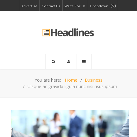
Advertise
Contact Us
Write For Us
Dropdown
You are here:
Home
Business
Uisque ac gravida ligula nunc nisi risus ipsum