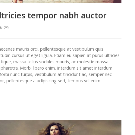
ltricies tempor nabh auctor
29
aecenas mauris orci, pellentesque at vestibulum quis,
itudin cursus ut eget ligula. Etiam eu sapien at purus ultricies
stique, massa tellus sodales mauris, ac molestie massa
t pharetra. Morbi libero enim, interdum sit amet interdum
Morbi nunc turpis, vestibulum at tincidunt ac, semper nec
tor, pellentesque a adipiscing sed, tempus vel enim.