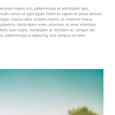
aecenas mauris orci, pellentesque at vestibulum quis,
itudin cursus ut eget ligula. Etiam eu sapien at purus ultricies
stique, massa tellus sodales mauris, ac molestie massa
t pharetra. Morbi libero enim, interdum sit amet interdum
Morbi nunc turpis, vestibulum at tincidunt ac, semper nec
tor, pellentesque a adipiscing sed, tempus vel enim.