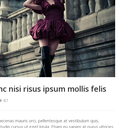
c nisi risus ipsum mollis felis
87
aecenas mauris orci, pellentesque at vestibulum quis,
itudin cursus ut eget ligula. Etiam eu sapien at purus ultricies