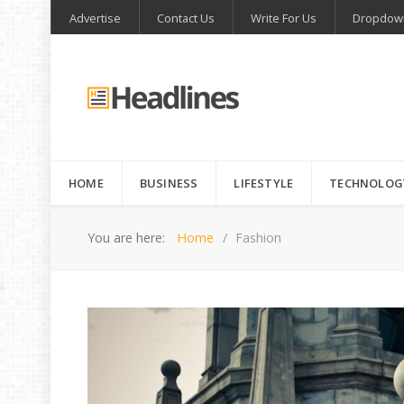
Advertise
Contact Us
Write For Us
Dropdow
HOME
BUSINESS
LIFESTYLE
TECHNOLOG
You are here:
Home
Fashion