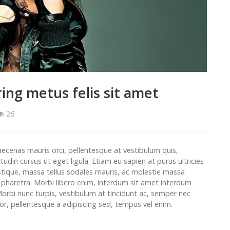
ing metus felis sit amet
26
aecenas mauris orci, pellentesque at vestibulum quis,
itudin cursus ut eget ligula. Etiam eu sapien at purus ultricies
stique, massa tellus sodales mauris, ac molestie massa
t pharetra. Morbi libero enim, interdum sit amet interdum
Morbi nunc turpis, vestibulum at tincidunt ac, semper nec
tor, pellentesque a adipiscing sed, tempus vel enim.