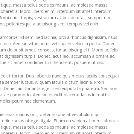
stique, massa tellus sodales mauris, ac molestie massa
t pharetra. Morbi libero enim, interdum sit amet interdum
Morbi nunc turpis, vestibulum at tincidunt ac, semper nec
tor, pellentesque a adipiscing sed, tempus vel enim.
amcorper id sem. Sed lacinia, orci a rhoncus dignissim, risus
on arcu. Aenean vitae purus vel sapien vehicula porta. Donec
m dolor sit amet, consectetur adipiscing elit. Morbi ac felis
t dignissim turpis. Donec lacus leo, accumsan a ornare ac,
sque sit amet condimentum hendrerit, posuere ut nisi.
et tortor. Duis lobortis nunc quis metus iaculis consequat
 semper luctus. Aliquam iaculis dictum lacinia. Proin
elis. Donec auctor ante eget sem vulputate pharetra. Sed non
m vitae commodo. Aenean blandit placerat lacus in mattis.
 mollis ipsum nec elementum.
aecenas mauris orci, pellentesque at vestibulum quis,
itudin cursus ut eget ligula. Etiam eu sapien at purus ultricies
stique, massa tellus sodales mauris, ac molestie massa
t pharetra. Morbi libero enim, interdum sit amet interdum