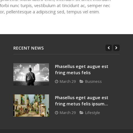
Morbi nunc turpis, vestibulum at tincidunt ac, semper nec
tor, pellentesque a adipiscing sed, tempus vel enim.
RECENT NEWS
Phasellus eget augue est
fring metus felis
March 29
Business
Phasellus eget augue est
fring metus felis ipsum...
March 29
Lifestyle