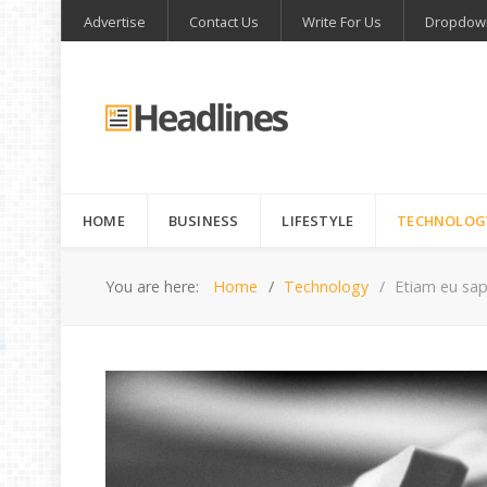
Advertise
Contact Us
Write For Us
Dropdow
HOME
BUSINESS
LIFESTYLE
TECHNOLOG
You are here:
Home
Technology
Etiam eu sap