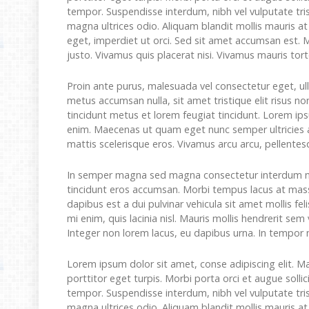
tempor. Suspendisse interdum, nibh vel vulputate tri
magna ultrices odio. Aliquam blandit mollis mauris a
eget, imperdiet ut orci. Sed sit amet accumsan est. 
justo. Vivamus quis placerat nisi. Vivamus mauris tor
Proin ante purus, malesuada vel consectetur eget, ull
metus accumsan nulla, sit amet tristique elit risus n
tincidunt metus et lorem feugiat tincidunt. Lorem ipsu
enim. Maecenas ut quam eget nunc semper ultricies a
mattis scelerisque eros. Vivamus arcu arcu, pellente
In semper magna sed magna consectetur interdum nec 
tincidunt eros accumsan. Morbi tempus lacus at massa
dapibus est a dui pulvinar vehicula sit amet mollis f
mi enim, quis lacinia nisl. Mauris mollis hendrerit se
Integer non lorem lacus, eu dapibus urna. In tempor
Lorem ipsum dolor sit amet, conse adipiscing elit. M
porttitor eget turpis. Morbi porta orci et augue sollic
tempor. Suspendisse interdum, nibh vel vulputate tri
magna ultrices odio. Aliquam blandit mollis mauris a