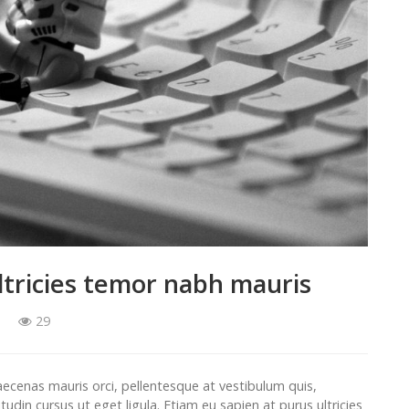
ltricies temor nabh mauris
29
aecenas mauris orci, pellentesque at vestibulum quis,
itudin cursus ut eget ligula. Etiam eu sapien at purus ultricies