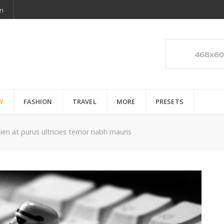
n
Y
FASHION
TRAVEL
MORE
PRESETS
ien at purus ultricies temor nabh mauris