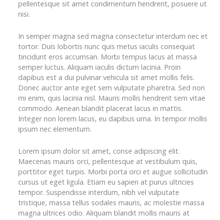
pellentesque sit amet condimentum hendrerit, posuere ut
nisi.
In semper magna sed magna consectetur interdum nec et
tortor. Duis lobortis nunc quis metus iaculis consequat
tincidunt eros accumsan. Morbi tempus lacus at massa
semper luctus. Aliquam iaculis dictum lacinia. Proin
dapibus est a dui pulvinar vehicula sit amet mollis felis.
Donec auctor ante eget sem vulputate pharetra. Sed non
mi enim, quis lacinia nisl. Mauris mollis hendrerit sem vitae
commodo. Aenean blandit placerat lacus in mattis.
Integer non lorem lacus, eu dapibus urna. In tempor mollis
ipsum nec elementum.
Lorem ipsum dolor sit amet, conse adipiscing elit.
Maecenas mauris orci, pellentesque at vestibulum quis,
porttitor eget turpis. Morbi porta orci et augue sollicitudin
cursus ut eget ligula. Etiam eu sapien at purus ultricies
tempor. Suspendisse interdum, nibh vel vulputate
tristique, massa tellus sodales mauris, ac molestie massa
magna ultrices odio. Aliquam blandit mollis mauris at