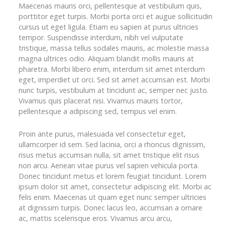
Maecenas mauris orci, pellentesque at vestibulum quis,
porttitor eget turpis. Morbi porta orci et augue sollicitudin
cursus ut eget ligula. Etiam eu sapien at purus ultricies
tempor. Suspendisse interdum, nibh vel vulputate
tristique, massa tellus sodales mauris, ac molestie massa
magna ultrices odio. Aliquam blandit mollis mauris at
pharetra. Morbi libero enim, interdum sit amet interdum
eget, imperdiet ut orci. Sed sit amet accumsan est. Morbi
nunc turpis, vestibulum at tincidunt ac, semper nec justo.
Vivamus quis placerat nisi. Vivamus mauris tortor,
pellentesque a adipiscing sed, tempus vel enim.
Proin ante purus, malesuada vel consectetur eget,
ullamcorper id sem. Sed lacinia, orci a rhoncus dignissim,
risus metus accumsan nulla, sit amet tristique elit risus
non arcu. Aenean vitae purus vel sapien vehicula porta.
Donec tincidunt metus et lorem feugiat tincidunt. Lorem
ipsum dolor sit amet, consectetur adipiscing elit. Morbi ac
felis enim. Maecenas ut quam eget nunc semper ultricies
at dignissim turpis. Donec lacus leo, accumsan a ornare
ac, mattis scelerisque eros. Vivamus arcu arcu,