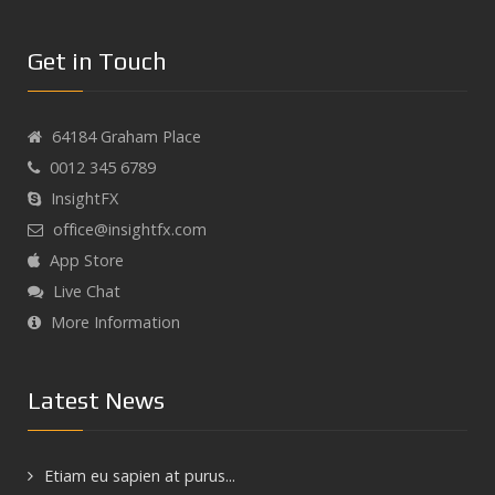
purus ultricies tempor. Suspendisse interdum, nibh vel
sit amet interdum eget,...
Read More
vulputate tristique, massa tellus sodales mauris, ac
molestie massa magna ultrices odio. Aliquam blandit
Get in Touch
mollis mauris at pharetra. Morbi libero enim, interdum
sit amet interdum eget,...
Read More
64184 Graham Place
0012 345 6789
InsightFX
office@insightfx.com
App Store
Live Chat
More Information
Latest News
Etiam eu sapien at purus...