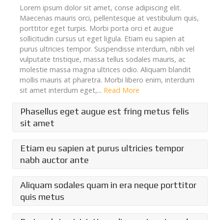
Lorem ipsum dolor sit amet, conse adipiscing elit.
Maecenas mauris orci, pellentesque at vestibulum quis,
porttitor eget turpis. Morbi porta orci et augue
sollicitudin cursus ut eget ligula. Etiam eu sapien at
purus ultricies tempor. Suspendisse interdum, nibh vel
vulputate tristique, massa tellus sodales mauris, ac
molestie massa magna ultrices odio. Aliquam blandit
mollis mauris at pharetra. Morbi libero enim, interdum
sit amet interdum eget,...
Read More
Phasellus eget augue est fring metus felis
sit amet
Lorem ipsum dolor sit amet, conse adipiscing elit.
Etiam eu sapien at purus ultricies tempor
Maecenas mauris orci, pellentesque at vestibulum quis,
nabh auctor ante
porttitor eget turpis. Morbi porta orci et augue
sollicitudin cursus ut eget ligula. Etiam eu sapien at
Lorem ipsum dolor sit amet, conse adipiscing elit.
Aliquam sodales quam in era neque porttitor
purus ultricies tempor. Suspendisse interdum, nibh vel
Maecenas mauris orci, pellentesque at vestibulum quis,
vulputate tristique, massa tellus sodales mauris, ac
quis metus
porttitor eget turpis. Morbi porta orci et augue
molestie massa magna ultrices odio. Aliquam blandit
sollicitudin cursus ut eget ligula. Etiam eu sapien at
mollis mauris at pharetra. Morbi libero enim, interdum
Lorem ipsum dolor sit amet, conse adipiscing elit.